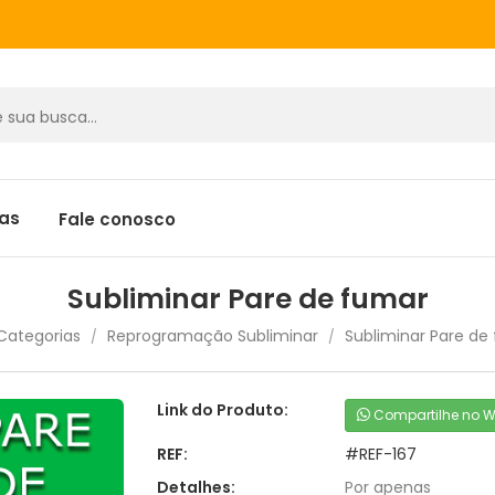
tas
Fale conosco
Subliminar Pare de fumar
Categorias
Reprogramação Subliminar
Subliminar Pare de
/
/
Link do Produto:
Compartilhe no 
REF:
#REF-167
Detalhes:
Por apenas