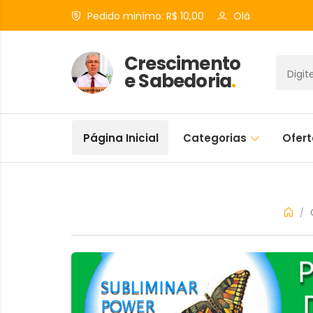
Pedido minímo: R$ 10,00
Olá
Crescimento
e Sabedoria
.
Página Inicial
Categorias
Ofer
/