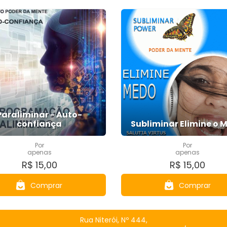
Paraliminar - Auto-
confiança
Subliminar Elimine o 
Por
Por
apenas
apenas
R$ 15,00
R$ 15,00
Comprar
Comprar
Rua Niterói, Nº 444,