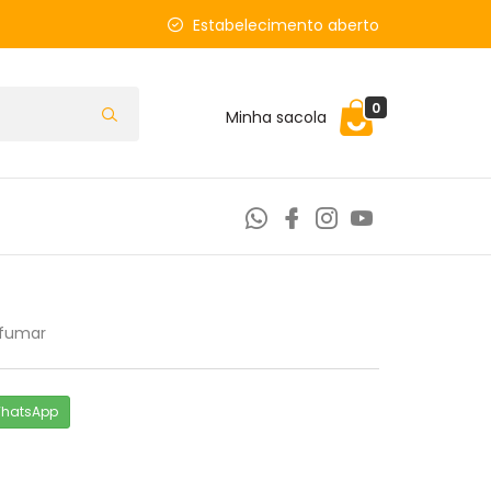
Estabelecimento aberto
0
Minha sacola
 fumar
WhatsApp