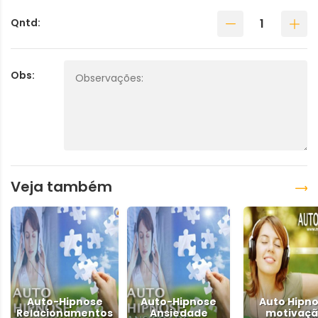
Qntd:
Obs:
Veja também
Auto-Hipnose
Auto-Hipnose
Auto Hipn
Relacionamentos
Ansiedade
motivaç